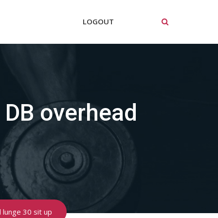
LOGOUT
 DB overhead
lunge 30 sit up