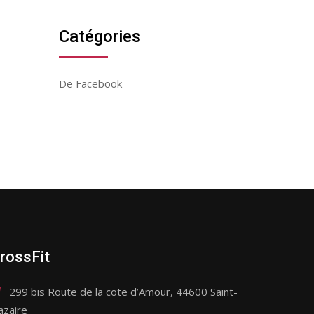
Catégories
De Facebook
rossFit
299 bis Route de la cote d’Amour, 44600 Saint-
azaire