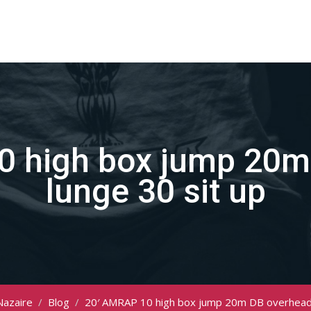
0 high box jump 20m
lunge 30 sit up
Nazaire
/
Blog
/
20′ AMRAP 10 high box jump 20m DB overhead 