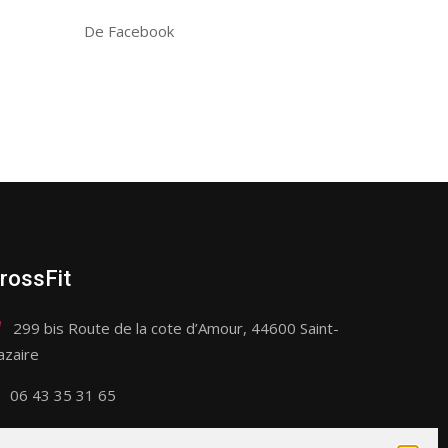
De Facebook
rossFit
299 bis Route de la cote d’Amour, 44600 Saint-
azaire
06 43 35 31 65
contact@crossfitsaintnazaire.fr