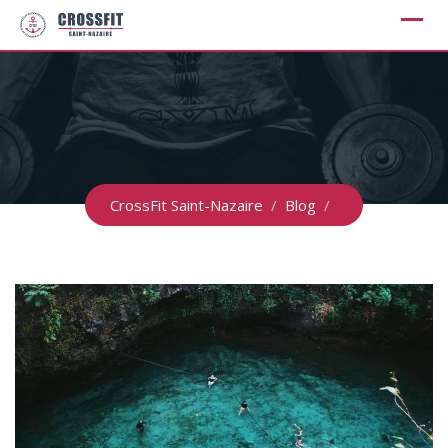
Skip
to
content
CrossFit Saint-Nazaire
/
Blog
/