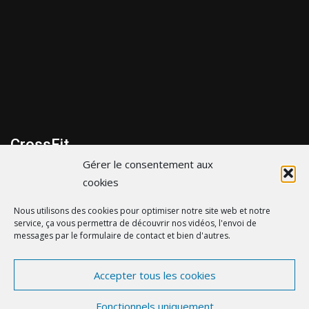
CrossFit
Gérer le consentement aux
299 bis Route de la cote d’Amour, 44600 Saint-Nazaire
cookies
06 43 35 31 65
Nous utilisons des cookies pour optimiser notre site web et notre
service, ça vous permettra de découvrir nos vidéos, l'envoi de
contact@crossfitsaintnazaire.fr
messages par le formulaire de contact et bien d'autres.
Accepter tous les cookies
© crossfitsaintnazaire.fr - by
eDovel.com
-
Mentions
Fonctionnels uniquement