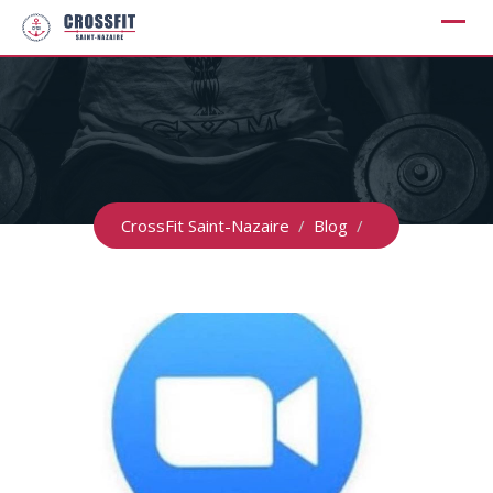
Skip
to
content
CrossFit Saint-Nazaire
/
Blog
/