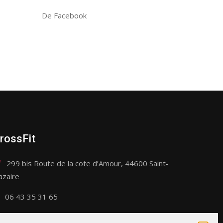
De Facebook
rossFit
299 bis Route de la cote d’Amour, 44600 Saint-
azaire
06 43 35 31 65
contact@crossfitsaintnazaire.fr