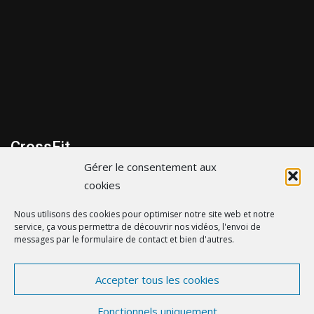
CrossFit
Gérer le consentement aux
299 bis Route de la cote d’Amour, 44600 Saint-Nazaire
cookies
06 43 35 31 65
Nous utilisons des cookies pour optimiser notre site web et notre
service, ça vous permettra de découvrir nos vidéos, l'envoi de
contact@crossfitsaintnazaire.fr
messages par le formulaire de contact et bien d'autres.
Accepter tous les cookies
© crossfitsaintnazaire.fr - by
eDovel.com
-
Mentions
Fonctionnels uniquement