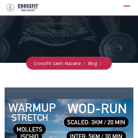
Skip
to
content
CrossFit Saint-Nazaire
/
Blog
/