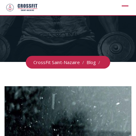
Skip
to
content
CrossFit Saint-Nazaire
/
Blog
/