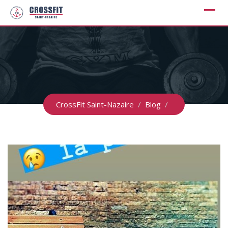
Skip
to
content
CrossFit Saint-Nazaire
/
Blog
/