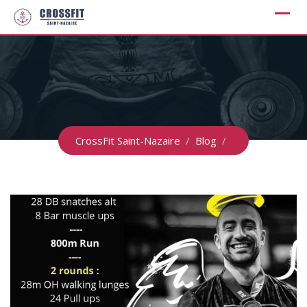
Skip
to
content
CrossFit Saint-Nazaire
/
Blog
/