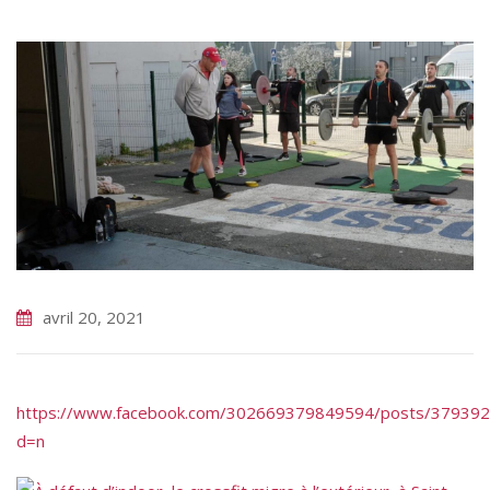
avril 20, 2021
https://www.facebook.com/302669379849594/posts/37939
d=n