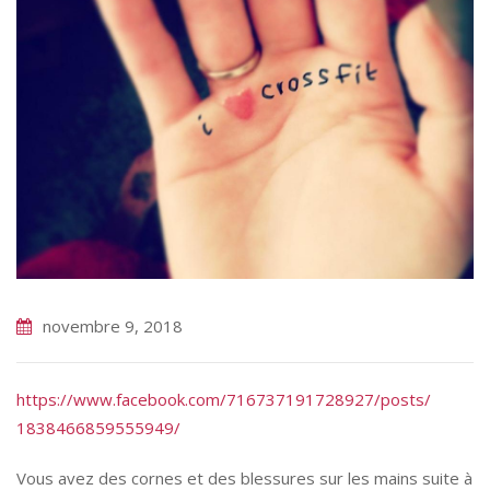
novembre 9, 2018
https://
www.facebook.com
/
716737191728927/
posts/
1838466859555949
/
Vous avez des cornes et des blessures sur les mains suite à