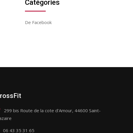
Catégories
De Facebook
rossFit
299 bis Route de la cote d’Amour, 44600 Saint-
azaire
06 43 35 31 65