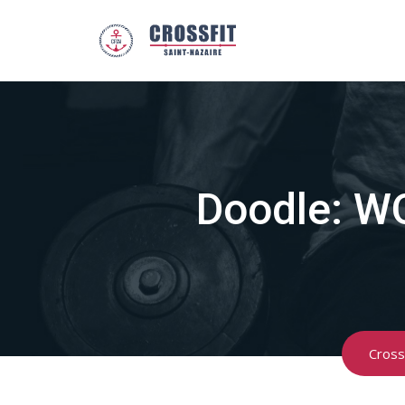
Skip
to
content
Doodle: W
Cross