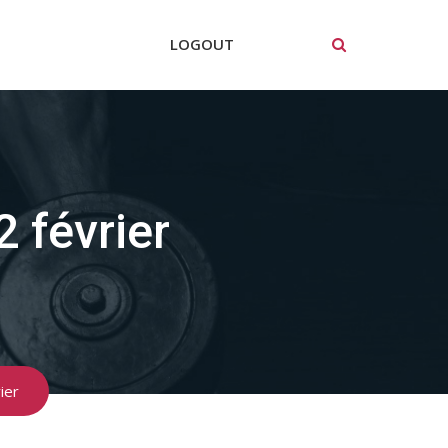
LOGOUT
 février
ier