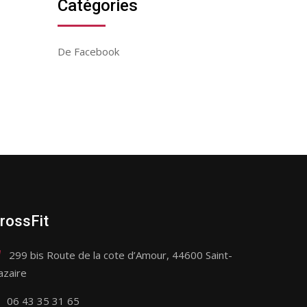
Catégories
De Facebook
rossFit
299 bis Route de la cote d’Amour, 44600 Saint-
azaire
06 43 35 31 65