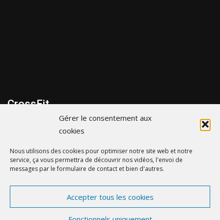
CrossFit
Gérer le consentement aux
299 bis Route de la cote d’Amour, 44600 Saint-Nazaire
cookies
06 43 35 31 65
Nous utilisons des cookies pour optimiser notre site web et notre
service, ça vous permettra de découvrir nos vidéos, l'envoi de
contact@crossfitsaintnazaire.fr
messages par le formulaire de contact et bien d'autres.
Accepter tous les cookies
© crossfitsaintnazaire.fr - by
eDovel.com
-
Mentions
Fonctionnels uniquement