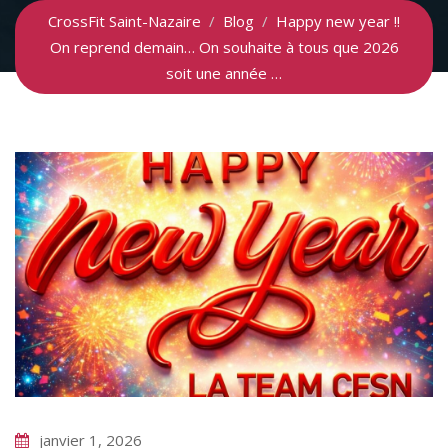
CrossFit Saint-Nazaire
/
Blog
/
Happy new year !!
On reprend demain… On souhaite à tous que 2026
soit une année …
janvier 1, 2026