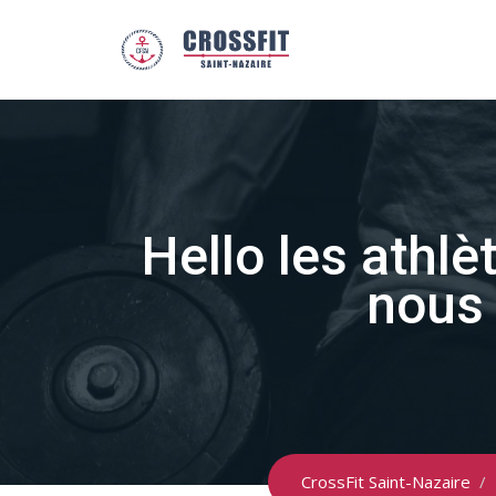
Skip
to
content
Hello les athl
nous 
CrossFit Saint-Nazaire
/