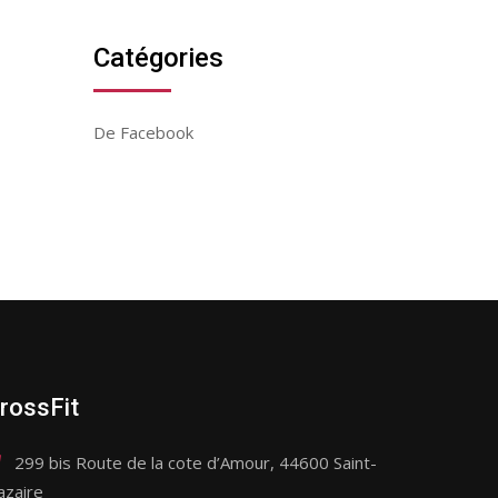
Catégories
De Facebook
rossFit
299 bis Route de la cote d’Amour, 44600 Saint-
azaire