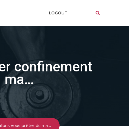
LOGOUT
1er confinement
du ma…
allons vous prêter du ma…