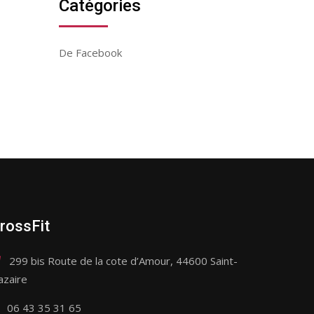
Catégories
De Facebook
rossFit
299 bis Route de la cote d’Amour, 44600 Saint-
azaire
06 43 35 31 65