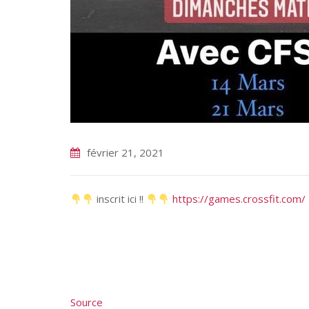
février 21, 2021
inscrit ici !!
https://games.crossfit.com/
Source