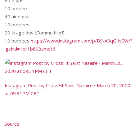
60 v-ups
10 burpee
40 air squat
10 burpees
20 tirage dos (Comme hier!)
10 burpees
https://www.instagram.com/p/B9-A0qGINCW/?
igshid=1qr1b808amc16
Instagram Post by CrossFit Saint Nazaire • March 20, 2020
at 09:31PM CET
Source