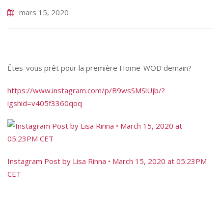
mars 15, 2020
Êtes-vous prêt pour la première Home-WOD demain?
https://
www.instagram.co
m/p/
B9wsSMSlUjb/
?
igshid=v405f336
0qoq
Instagram Post by Lisa Rinna • March 15, 2020 at 05:23PM
CET