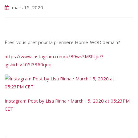
mars 15, 2020
Êtes-vous prêt pour la première Home-WOD demain?
https://
www.instagram.co
m/p/
B9wsSMSlUjb/
?
igshid=v405f336
0qoq
Instagram Post by Lisa Rinna • March 15, 2020 at 05:23PM
CET