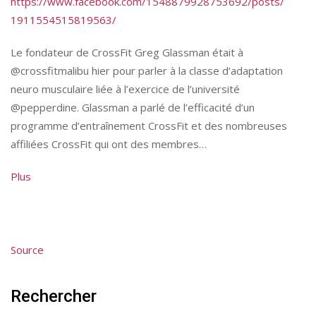
https://
www.facebook.com
/
1548879928753692
/posts/
1911554515819563
/
Le fondateur de CrossFit Greg Glassman était à
@crossfitmalibu
hier pour parler à la classe d’adaptation
neuro musculaire liée à l’exercice de l’université
@pepperdine. Glassman a parlé de l’efficacité d’un
programme d’entraînement CrossFit et des nombreuses
affiliées CrossFit qui ont des membres…
Plus
Source
Rechercher