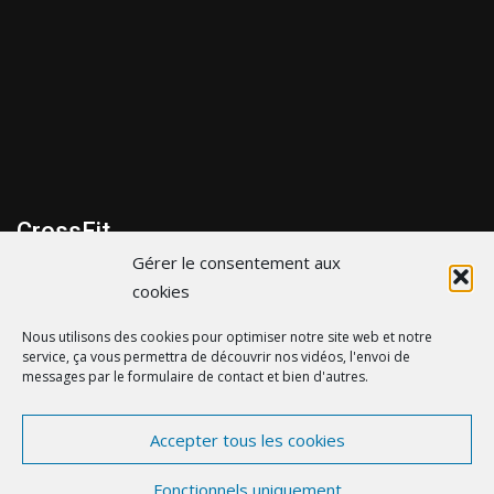
CrossFit
Gérer le consentement aux
299 bis Route de la cote d’Amour, 44600 Saint-Nazaire
cookies
06 43 35 31 65
Nous utilisons des cookies pour optimiser notre site web et notre
service, ça vous permettra de découvrir nos vidéos, l'envoi de
contact@crossfitsaintnazaire.fr
messages par le formulaire de contact et bien d'autres.
Accepter tous les cookies
© crossfitsaintnazaire.fr - by
eDovel.com
-
Mentions
Fonctionnels uniquement