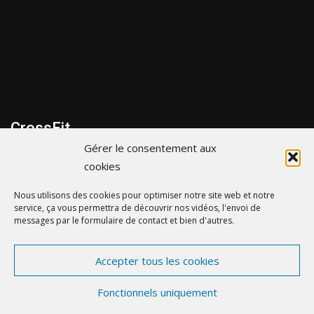
CrossFit
Gérer le consentement aux
299 bis Route de la cote d’Amour, 44600 Saint-Nazaire
cookies
06 43 35 31 65
Nous utilisons des cookies pour optimiser notre site web et notre
service, ça vous permettra de découvrir nos vidéos, l'envoi de
contact@crossfitsaintnazaire.fr
messages par le formulaire de contact et bien d'autres.
Accepter tous les cookies
© crossfitsaintnazaire.fr - by
eDovel.com
-
Mentions
Fonctionnels uniquement
Légales