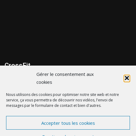
CrossFit
Gérer le consentement aux
299 bis Route de la cote d’Amour, 44600 Saint-Nazaire
cookies
06 43 35 31 65
Nous utilisons des cookies pour optimiser notre site web et notre
service, ça vous permettra de découvrir nos vidéos, l'envoi de
contact@crossfitsaintnazaire.fr
messages par le formulaire de contact et bien d'autres.
Accepter tous les cookies
© crossfitsaintnazaire.fr - by
eDovel.com
-
Mentions