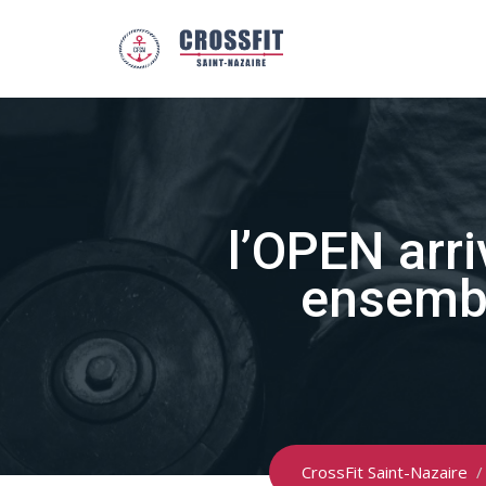
Skip
to
content
l’OPEN arri
ensembl
CrossFit Saint-Nazaire
/