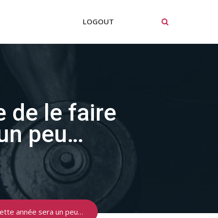
LOGOUT
 de le faire
 un peu…
 Cette année sera un peu…