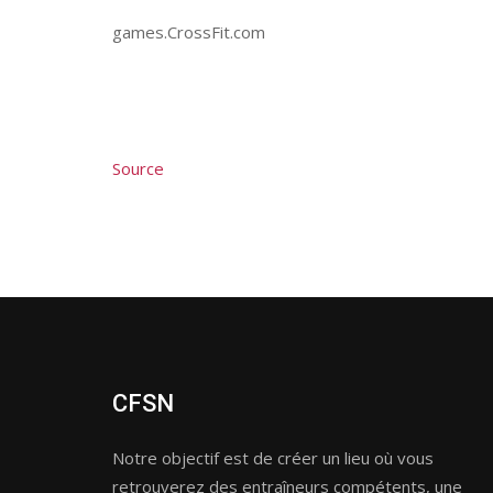
games.CrossFit.com
Source
CFSN
Notre objectif est de créer un lieu où vous
retrouverez des entraîneurs compétents, une