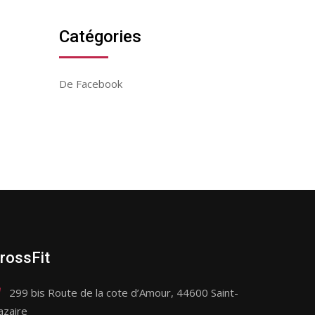
Catégories
De Facebook
rossFit
299 bis Route de la cote d’Amour, 44600 Saint-
azaire