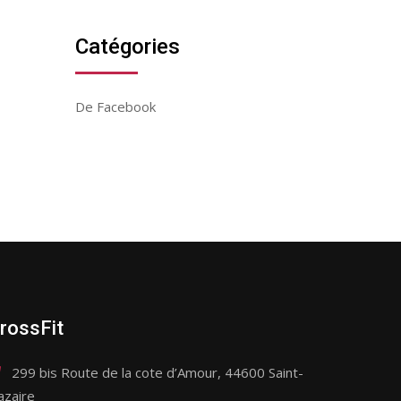
Catégories
De Facebook
rossFit
299 bis Route de la cote d’Amour, 44600 Saint-
azaire