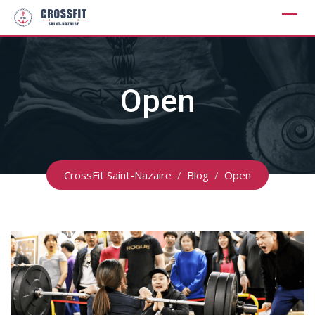
Skip
to
content
Open
CrossFit Saint-Nazaire
/
Blog
/
Open