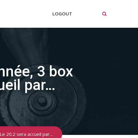
LOGOUT
nnée, 3 box
ueil par…
Le 20.2 sera accueil par…