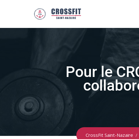
Skip
to
content
Pour le CR
collabor
CrossFit Saint-Nazaire
/