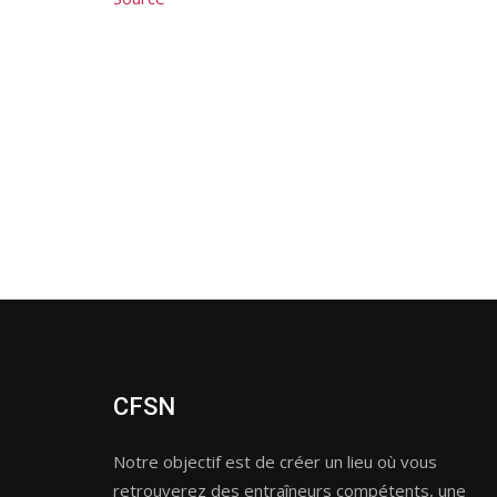
CFSN
Notre objectif est de créer un lieu où vous
retrouverez des entraîneurs compétents, une