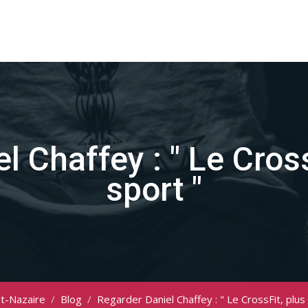
l Chaffey : " Le Cross
sport "
nt-Nazaire
/
Blog
/
Regarder Daniel Chaffey : " Le CrossFit, plus