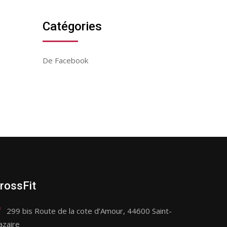
Catégories
De Facebook
rossFit
299 bis Route de la cote d’Amour, 44600 Saint-
azaire