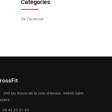
Catégories
De Facebook
rossFit
299 bis Route de la cote d’Amour, 44600 Saint-
azaire
06 43 35 31 65