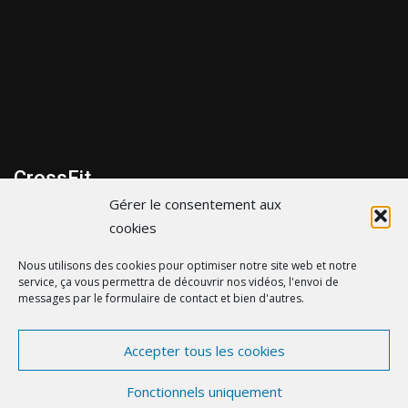
CrossFit
Gérer le consentement aux
299 bis Route de la cote d’Amour, 44600 Saint-Nazaire
cookies
06 43 35 31 65
Nous utilisons des cookies pour optimiser notre site web et notre
service, ça vous permettra de découvrir nos vidéos, l'envoi de
contact@crossfitsaintnazaire.fr
messages par le formulaire de contact et bien d'autres.
Accepter tous les cookies
© crossfitsaintnazaire.fr - by
eDovel.com
-
Mentions
Fonctionnels uniquement
Légales