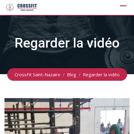
Skip
to
content
Regarder la vidéo
CrossFit Saint-Nazaire
/
Blog
/
Regarder la vidéo