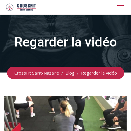
Skip
to
content
Regarder la vidéo
CrossFit Saint-Nazaire
/
Blog
/
Regarder la vidéo