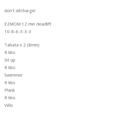
don’t décharge!
E2MOM 12 min deadlift
10-8-6-3-3-3
Tabata x 2 (8min)
R kbs
Sit up
R kbs
Swimmer
R kbs
Plank
R kbs
Vélo