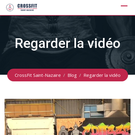
Skip
to
content
Regarder la vidéo
CrossFit Saint-Nazaire
/
Blog
/
Regarder la vidéo