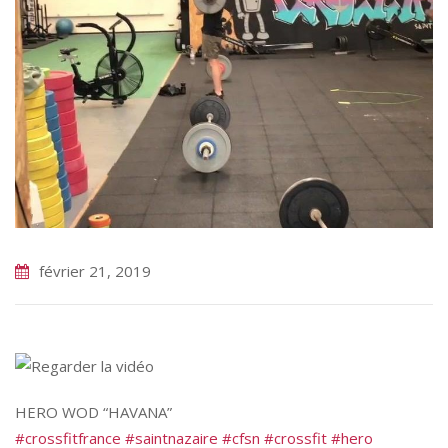
février 21, 2019
HERO WOD “HAVANA”
#crossfitfrance
#saintnazaire
#cfsn
#crossfit
#hero