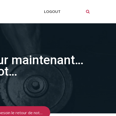
LOGOUT
eur maintenant…
not…
besoin le retour de not…