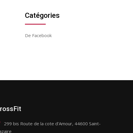
Catégories
De Facebook
rossFit
299 bis Route de la cote d’Amour, 44600 Saint-
azaire