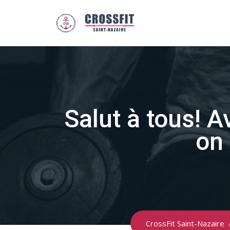
Skip
to
content
Salut à tous! 
on 
CrossFit Saint-Nazaire