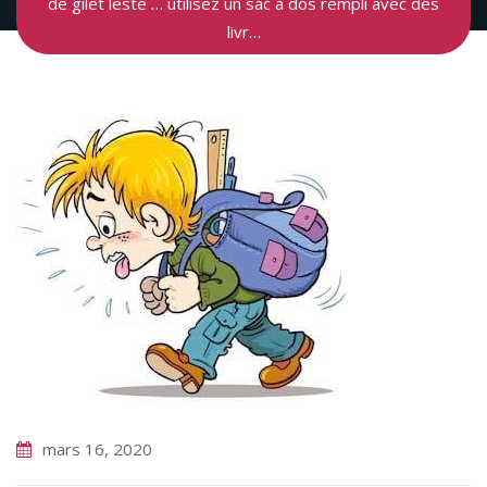
de gilet lesté … utilisez un sac à dos rempli avec des
livr…
mars 16, 2020