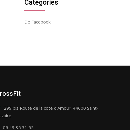
Catégories
De Facebook
rossFit
299 bis Route de la cote d’Amour, 44600 Saint-
azaire
06 43 35 31 65