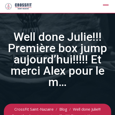
Skip
to
content
Well done Julie!!!
Première box jump
aujourd’hui!!!!! Et
merci Alex pour le
m…
CrossFit Saint-Nazaire
/
Blog
/
Well done Julie!!!