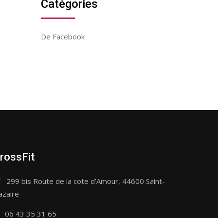
Catégories
De Facebook
rossFit
299 bis Route de la cote d’Amour, 44600 Saint-
azaire
06 43 35 31 65