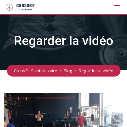
Skip
to
content
Regarder la vidéo
CrossFit Saint-Nazaire
/
Blog
/
Regarder la vidéo